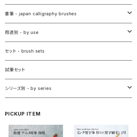
アニメ用線描筆
絵手紙用筆 / ETEGAMI (pic letter)
絵刷毛 / EBAKE (paint brushs)
書筆 - japan calligraphy brushes
アニメ用平筆
日本画用絵刷毛
彩色筆 / SAISHIKI (color)
スリ込刷毛 / SURIKOMIBAKE (stencil)
小筆
用途別 - by use
アニメ用特殊筆
アニメ用絵刷毛
面相筆 / MENSO (line,detail)
差指刷毛 / SASHIBAKE (silk dyeing)
仮名用
日本画 - japanese-style painting
セット - brush sets
削用筆 / SAKUYO (all-purpose)
梵字筆 / BONJI-FUDE (sanskrit)
禅シリーズ
水墨画 - japanese ink paint/sumie
試筆セット
隈取筆 / KUMADORI (blur,color)
料理用刷毛 / RYORIBAKE(kitchen)
アニメ背景美術 - anime background art
シリーズ別 - by series
アニメ線描き・細部描き込み・仕上げ
則妙 / SOKUMYO (line,color)
版画刷毛 / HANGABAKE(prints)
水彩画 - watercolour painting
禅シリーズ / ZEN Sumi
PICKUP ITEM
アニメ地塗り・面描き・色抜き
長流 / CHORYU (ink draw)
竹刷毛 / TAKEBAKE
絵手紙 - picture letter