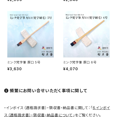
白圭 / HAKKEI(line,color,crafts)
工芸
蒔絵筆 / MAKIE
円山筆 / Maruyama Fude
オロンピー筆 / Oronpy Fude
ミンク梵字筆 厚口 5号
ミンク梵字筆 厚口 6号
平筆 / Hirafude (flat brush)
¥3,630
¥4,070
絵付用筆/Etsuke(ceramic paint)
頻繁にお問い合せいただく事項に関して
連筆/Renpitsu
・インボイス（適格請求書）・領収書・納品書に関して：「
6.インボイ
ス（適格請求書）・領収書・納品書について
」をご覧ください。