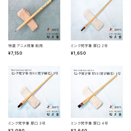
アニメ水張り・ぼかし・グラデーション
山馬筆 / SANBA (ink,rough line)
横刷毛
カリグラフィー - calligraphy
アニメ特定用途描き・特殊
ローケツ筆 / ROUKETSU (batik)
唐刷毛
陶芸 - ceramics
日本画用唐刷毛
俳画筆 / HAIGA (haiku picture)
染色（友禅・紅型・ろうけつ他） - dyeing
特選 アニメ用筆 削用
ミンク梵字筆 厚口 2号
¥7,150
¥1,650
アニメ用唐刷毛
工芸用筆 / KOUGEI (for crafts)
蒔絵 - gold or silver lacquer
線描筆 / SENBYO (line,outline)
暮らし・雑貨 - knickknack
付立筆 / TSUKETATEFUDE
料理 - cooking
如水 / NYOSUI (line,color)
版画 -prints
ミンク梵字筆 厚口 3号
ミンク梵字筆 厚口 4号
¥2,090
¥2,640