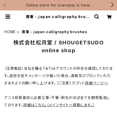
Online store for overseas is here.
書筆 - japan calligraphy brush
es | 松月堂ショップ【伝統的工芸品熊
野筆】画筆・刷毛製造 / Shougetsu
do
HOME
書筆 - japan calligraphy brushes
株式会社松月堂 / SHOUGETSUDO
online shop
（注意喚起）当社を騙るTikTokアカウントの存在を確認しておりま
す。返信を促すメッセージが届いた場合、通報及びブロックいただ
きますようお願い申し上げます。（ご注意ください）
詳細ページへ
アニメ背景美術に必要な筆・平筆・刷毛のほぼ全てを開発製造し
ております。
詳細はこちら。（メインサイトへ移動します。）