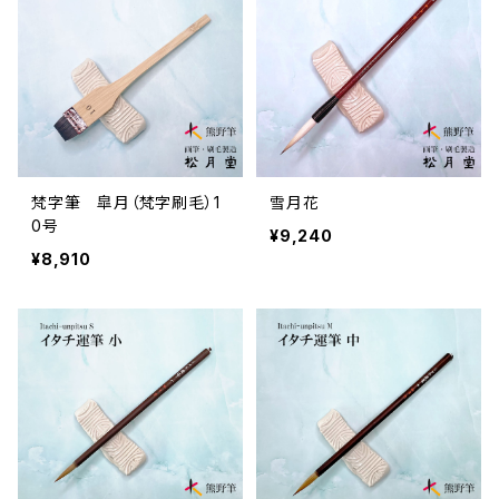
梵字筆 皐月（梵字刷毛）1
雪月花
0号
¥9,240
¥8,910