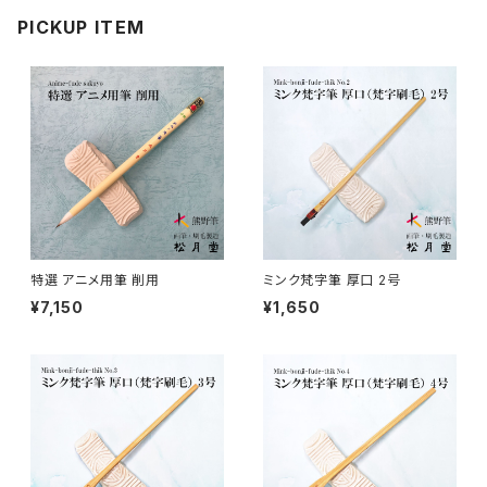
則妙 / SOKUMYO (line,color)
版画刷毛 / HANGABAKE(prints)
水彩画 - watercolour painting
禅シリーズ / ZEN Sumi
PICKUP ITEM
アニメ地塗り・面描き・色抜き
長流 / CHORYU (ink draw)
竹刷毛 / TAKEBAKE
絵手紙 - picture letter
アニメ水張り・ぼかし・グラデーション
山馬筆 / SANBA (ink,rough line)
横刷毛
カリグラフィー - calligraphy
アニメ特定用途描き・特殊
ローケツ筆 / ROUKETSU (batik)
唐刷毛
陶芸 - ceramics
日本画用唐刷毛
俳画筆 / HAIGA (haiku picture)
染色（友禅・紅型・ろうけつ他） - dyeing
特選 アニメ用筆 削用
ミンク梵字筆 厚口 2号
¥7,150
¥1,650
アニメ用唐刷毛
工芸用筆 / KOUGEI (for crafts)
蒔絵 - gold or silver lacquer
線描筆 / SENBYO (line,outline)
暮らし・雑貨 - knickknack
付立筆 / TSUKETATEFUDE
料理 - cooking