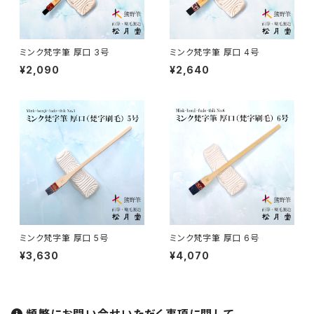
如水 / NYOSUI (line,color)
版画 -prints
ミンク梵字筆 厚口 3号
ミンク梵字筆 厚口 4号
¥2,090
¥2,640
白圭 / HAKKEI(line,color,crafts)
工芸
蒔絵筆 / MAKIE
円山筆 / Maruyama Fude
オロンピー筆 / Oronpy Fude
ミンク梵字筆 厚口 5号
ミンク梵字筆 厚口 6号
平筆 / Hirafude (flat brush)
¥3,630
¥4,070
絵付用筆/Etsuke(ceramic paint)