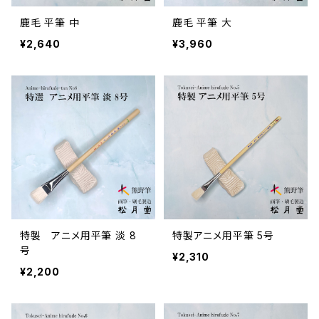
鹿毛 平筆 中
鹿毛 平筆 大
¥2,640
¥3,960
特製 アニメ用平筆 淡 8
特製アニメ用平筆 5号
号
¥2,310
¥2,200