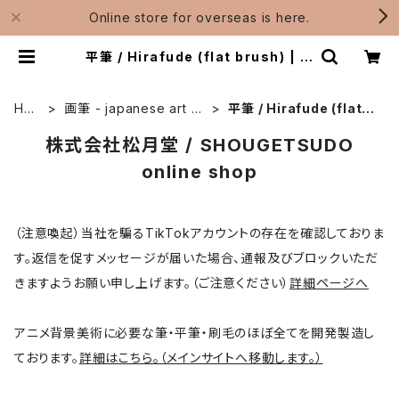
Online store for overseas is here.
平筆 / Hirafude (flat brush) | 松
月堂ショップ【伝統的工芸品熊野筆】
画筆・刷毛製造 / Shougetsudo
HO
画筆 - japanese art br
平筆 / Hirafude (flat b
ME
ushes
rush)
株式会社松月堂 / SHOUGETSUDO
online shop
（注意喚起）当社を騙るTikTokアカウントの存在を確認しておりま
す。返信を促すメッセージが届いた場合、通報及びブロックいただ
きますようお願い申し上げます。（ご注意ください）
詳細ページへ
アニメ背景美術に必要な筆・平筆・刷毛のほぼ全てを開発製造し
ております。
詳細はこちら。（メインサイトへ移動します。）