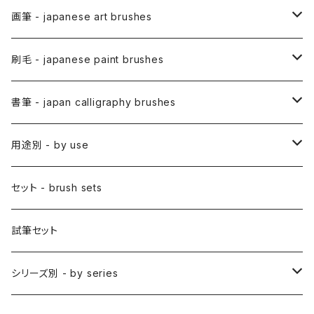
画筆 - japanese art brushes
アニメ用筆 / ANIME(draw anime)
刷毛 - japanese paint brushes
アニメ用線描筆
絵手紙用筆 / ETEGAMI (pic letter)
絵刷毛 / EBAKE (paint brushs)
書筆 - japan calligraphy brushes
アニメ用平筆
日本画用絵刷毛
彩色筆 / SAISHIKI (color)
スリ込刷毛 / SURIKOMIBAKE (stencil)
小筆
用途別 - by use
アニメ用特殊筆
アニメ用絵刷毛
面相筆 / MENSO (line,detail)
差指刷毛 / SASHIBAKE (silk dyeing)
仮名用
日本画 - japanese-style painting
セット - brush sets
削用筆 / SAKUYO (all-purpose)
梵字筆 / BONJI-FUDE (sanskrit)
禅シリーズ
水墨画 - japanese ink paint/sumie
試筆セット
隈取筆 / KUMADORI (blur,color)
料理用刷毛 / RYORIBAKE(kitchen)
アニメ背景美術 - anime background art
シリーズ別 - by series
アニメ線描き・細部描き込み・仕上げ