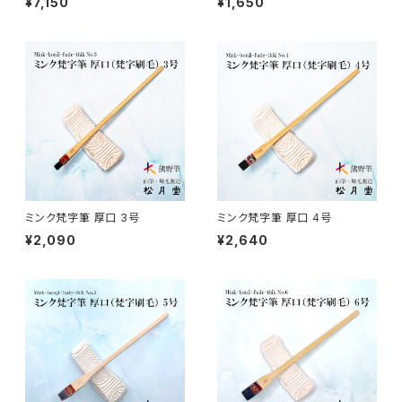
¥7,150
¥1,650
アニメ用唐刷毛
工芸用筆 / KOUGEI (for crafts)
蒔絵 - gold or silver lacquer
線描筆 / SENBYO (line,outline)
暮らし・雑貨 - knickknack
付立筆 / TSUKETATEFUDE
料理 - cooking
如水 / NYOSUI (line,color)
版画 -prints
ミンク梵字筆 厚口 3号
ミンク梵字筆 厚口 4号
¥2,090
¥2,640
白圭 / HAKKEI(line,color,crafts)
工芸
蒔絵筆 / MAKIE
円山筆 / Maruyama Fude