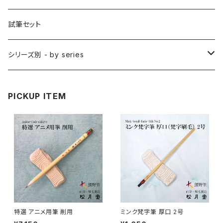
削用筆 / SAKUYO (all-purpose)
梵字筆 / BONJI-FUDE (sanskrit)
禅シリーズ
水墨画 - japanese ink paint/sumie
試筆セット
隈取筆 / KUMADORI (blur,color)
料理用刷毛 / RYORIBAKE(kitchen)
アニメ背景美術 - anime background art
シリーズ別 - by series
アニメ線描き・細部描き込み・仕上げ
則妙 / SOKUMYO (line,color)
版画刷毛 / HANGABAKE(prints)
水彩画 - watercolour painting
禅シリーズ / ZEN Sumi
PICKUP ITEM
アニメ地塗り・面描き・色抜き
長流 / CHORYU (ink draw)
竹刷毛 / TAKEBAKE
絵手紙 - picture letter
アニメ水張り・ぼかし・グラデーション
山馬筆 / SANBA (ink,rough line)
横刷毛
カリグラフィー - calligraphy
アニメ特定用途描き・特殊
ローケツ筆 / ROUKETSU (batik)
唐刷毛
陶芸 - ceramics
日本画用唐刷毛
俳画筆 / HAIGA (haiku picture)
染色（友禅・紅型・ろうけつ他） - dyeing
特選 アニメ用筆 削用
ミンク梵字筆 厚口 2号