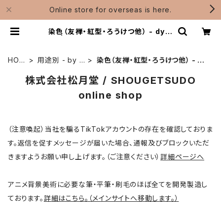
Online store for overseas is here.
染色（友禅・紅型・ろうけつ他） - dyei
ng | 松月堂ショップ【伝統的工芸品熊
野筆】画筆・刷毛製造 / Shougetsu
do
HOM
用途別 - by u
染色（友禅・紅型・ろうけつ他） - dy
E
se
eing
株式会社松月堂 / SHOUGETSUDO
online shop
（注意喚起）当社を騙るTikTokアカウントの存在を確認しておりま
す。返信を促すメッセージが届いた場合、通報及びブロックいただ
きますようお願い申し上げます。（ご注意ください）
詳細ページへ
アニメ背景美術に必要な筆・平筆・刷毛のほぼ全てを開発製造し
ております。
詳細はこちら。（メインサイトへ移動します。）