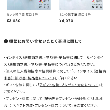
オロンピー筆 / Oronpy Fude
ミンク梵字筆 厚口 5号
ミンク梵字筆 厚口 6号
平筆 / Hirafude (flat brush)
¥3,630
¥4,070
絵付用筆/Etsuke(ceramic paint)
頻繁にお問い合せいただく事項に関して
連筆/Renpitsu
・インボイス（適格請求書）・領収書・納品書に関して：「
6.インボイ
ス（適格請求書）・領収書・納品書について
」をご覧ください。
・法人の仕入税額控除や経費精算に関して：「
6.インボイス（適格請
求書）・領収書・納品書について
」をご覧ください
・ギフト包装に関して：「
7.ギフト包装・プレゼント対応について
」を
ご覧ください。
・プレゼント対応に関して（配送先をプレゼント送付先とされる場
合）：「
7.ギフト包装・プレゼント対応について
」をご覧ください。