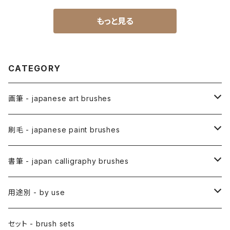
もっと見る
CATEGORY
画筆 - japanese art brushes
アニメ用筆 / ANIME(draw anime)
刷毛 - japanese paint brushes
アニメ用線描筆
絵手紙用筆 / ETEGAMI (pic letter)
絵刷毛 / EBAKE (paint brushs)
書筆 - japan calligraphy brushes
アニメ用平筆
日本画用絵刷毛
彩色筆 / SAISHIKI (color)
スリ込刷毛 / SURIKOMIBAKE (stencil)
小筆
用途別 - by use
アニメ用特殊筆
アニメ用絵刷毛
面相筆 / MENSO (line,detail)
差指刷毛 / SASHIBAKE (silk dyeing)
仮名用
日本画 - japanese-style painting
セット - brush sets