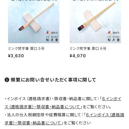
円山筆 / Maruyama Fude
オロンピー筆 / Oronpy Fude
ミンク梵字筆 厚口 5号
ミンク梵字筆 厚口 6号
平筆 / Hirafude (flat brush)
¥3,630
¥4,070
絵付用筆/Etsuke(ceramic paint)
頻繁にお問い合せいただく事項に関して
連筆/Renpitsu
・インボイス（適格請求書）・領収書・納品書に関して：「
6.インボイ
ス（適格請求書）・領収書・納品書について
」をご覧ください。
・法人の仕入税額控除や経費精算に関して：「
6.インボイス（適格請
求書）・領収書・納品書について
」をご覧ください