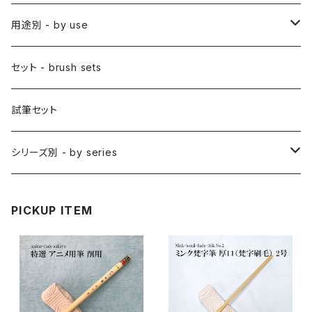
アニメ用平筆
日本画用絵刷毛
彩色筆 / SAISHIKI (color)
スリ込刷毛 / SURIKOMIBAKE (stencil)
小筆
用途別 - by use
アニメ用特殊筆
アニメ用絵刷毛
面相筆 / MENSO (line,detail)
差指刷毛 / SASHIBAKE (silk dyeing)
仮名用
日本画 - japanese-style painting
セット - brush sets
削用筆 / SAKUYO (all-purpose)
梵字筆 / BONJI-FUDE (sanskrit)
禅シリーズ
水墨画 - japanese ink paint/sumie
試筆セット
隈取筆 / KUMADORI (blur,color)
料理用刷毛 / RYORIBAKE(kitchen)
アニメ背景美術 - anime background art
シリーズ別 - by series
アニメ線描き・細部描き込み・仕上げ
則妙 / SOKUMYO (line,color)
版画刷毛 / HANGABAKE(prints)
水彩画 - watercolour painting
禅シリーズ / ZEN Sumi
PICKUP ITEM
アニメ地塗り・面描き・色抜き
長流 / CHORYU (ink draw)
竹刷毛 / TAKEBAKE
絵手紙 - picture letter
アニメ水張り・ぼかし・グラデーション
山馬筆 / SANBA (ink,rough line)
横刷毛
カリグラフィー - calligraphy
アニメ特定用途描き・特殊