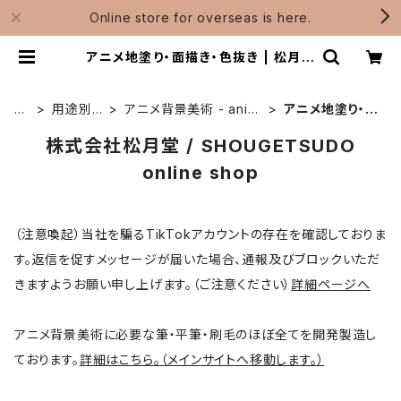
Online store for overseas is here.
アニメ地塗り・面描き・色抜き | 松月堂
ショップ【伝統的工芸品熊野筆】画筆・
刷毛製造 / Shougetsudo
H
用途別 -
アニメ背景美術 - anim
アニメ地塗り・面
O
by use
e background art
描き・色抜き
株式会社松月堂 / SHOUGETSUDO
M
E
online shop
（注意喚起）当社を騙るTikTokアカウントの存在を確認しておりま
す。返信を促すメッセージが届いた場合、通報及びブロックいただ
きますようお願い申し上げます。（ご注意ください）
詳細ページへ
アニメ背景美術に必要な筆・平筆・刷毛のほぼ全てを開発製造し
ております。
詳細はこちら。（メインサイトへ移動します。）