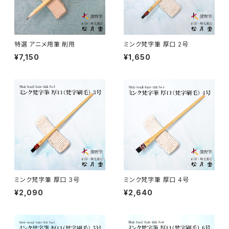
ローケツ筆 / ROUKETSU (batik)
唐刷毛
陶芸 - ceramics
日本画用唐刷毛
俳画筆 / HAIGA (haiku picture)
染色（友禅・紅型・ろうけつ他） - dyeing
特選 アニメ用筆 削用
ミンク梵字筆 厚口 2号
¥7,150
¥1,650
アニメ用唐刷毛
工芸用筆 / KOUGEI (for crafts)
蒔絵 - gold or silver lacquer
線描筆 / SENBYO (line,outline)
暮らし・雑貨 - knickknack
付立筆 / TSUKETATEFUDE
料理 - cooking
如水 / NYOSUI (line,color)
版画 -prints
ミンク梵字筆 厚口 3号
ミンク梵字筆 厚口 4号
¥2,090
¥2,640
白圭 / HAKKEI(line,color,crafts)
工芸
蒔絵筆 / MAKIE