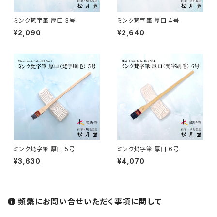
如水 / NYOSUI (line,color)
版画 -prints
ミンク梵字筆 厚口 3号
ミンク梵字筆 厚口 4号
¥2,090
¥2,640
白圭 / HAKKEI(line,color,crafts)
工芸
蒔絵筆 / MAKIE
円山筆 / Maruyama Fude
オロンピー筆 / Oronpy Fude
ミンク梵字筆 厚口 5号
ミンク梵字筆 厚口 6号
平筆 / Hirafude (flat brush)
¥3,630
¥4,070
絵付用筆/Etsuke(ceramic paint)
頻繁にお問い合せいただく事項に関して
連筆/Renpitsu