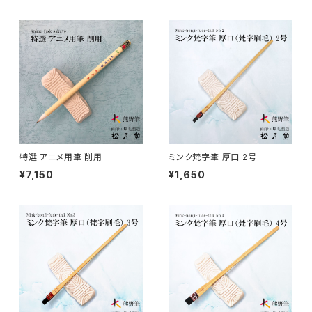
アニメ地塗り・面描き・色抜き
長流 / CHORYU (ink draw)
竹刷毛 / TAKEBAKE
絵手紙 - picture letter
アニメ水張り・ぼかし・グラデーション
山馬筆 / SANBA (ink,rough line)
横刷毛
カリグラフィー - calligraphy
アニメ特定用途描き・特殊
ローケツ筆 / ROUKETSU (batik)
唐刷毛
陶芸 - ceramics
日本画用唐刷毛
俳画筆 / HAIGA (haiku picture)
染色（友禅・紅型・ろうけつ他） - dyeing
特選 アニメ用筆 削用
ミンク梵字筆 厚口 2号
¥7,150
¥1,650
アニメ用唐刷毛
工芸用筆 / KOUGEI (for crafts)
蒔絵 - gold or silver lacquer
線描筆 / SENBYO (line,outline)
暮らし・雑貨 - knickknack
付立筆 / TSUKETATEFUDE
料理 - cooking