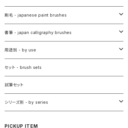
アニメ用筆 / ANIME(draw anime)
刷毛 - japanese paint brushes
アニメ用線描筆
絵手紙用筆 / ETEGAMI (pic letter)
絵刷毛 / EBAKE (paint brushs)
書筆 - japan calligraphy brushes
アニメ用平筆
日本画用絵刷毛
彩色筆 / SAISHIKI (color)
スリ込刷毛 / SURIKOMIBAKE (stencil)
小筆
用途別 - by use
アニメ用特殊筆
アニメ用絵刷毛
面相筆 / MENSO (line,detail)
差指刷毛 / SASHIBAKE (silk dyeing)
仮名用
日本画 - japanese-style painting
セット - brush sets
削用筆 / SAKUYO (all-purpose)
梵字筆 / BONJI-FUDE (sanskrit)
禅シリーズ
水墨画 - japanese ink paint/sumie
試筆セット
隈取筆 / KUMADORI (blur,color)
料理用刷毛 / RYORIBAKE(kitchen)
アニメ背景美術 - anime background art
シリーズ別 - by series
アニメ線描き・細部描き込み・仕上げ
則妙 / SOKUMYO (line,color)
版画刷毛 / HANGABAKE(prints)
水彩画 - watercolour painting
禅シリーズ / ZEN Sumi
PICKUP ITEM