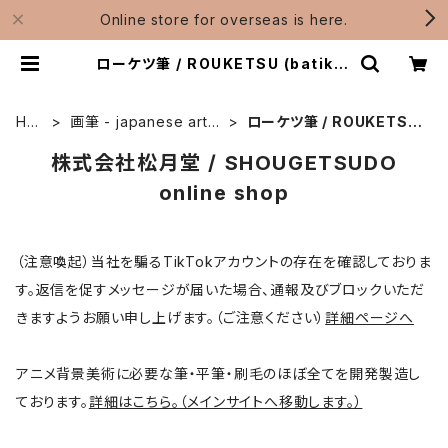
Online store for overseas is here.
ローケツ筆 / ROUKETSU (batik) |
松月堂ショップ【伝統的工芸品熊野
筆】画筆・刷毛製造 / Shougetsudo
HO
画筆 - japanese art b
ローケツ筆 / ROUKETSU
ME
rushes
(batik)
株式会社松月堂 / SHOUGETSUDO
online shop
（注意喚起）当社を騙るTikTokアカウントの存在を確認しておりま
す。返信を促すメッセージが届いた場合、通報及びブロックいただ
きますようお願い申し上げます。（ご注意ください）
詳細ページへ
アニメ背景美術に必要な筆・平筆・刷毛のほぼ全てを開発製造し
ております。
詳細はこちら。（メインサイトへ移動します。）