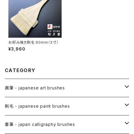
お好み焼き刷毛 90mm（3寸）
¥3,960
CATEGORY
画筆 - japanese art brushes
アニメ用筆 / ANIME(draw anime)
刷毛 - japanese paint brushes
アニメ用線描筆
絵手紙用筆 / ETEGAMI (pic letter)
絵刷毛 / EBAKE (paint brushs)
書筆 - japan calligraphy brushes