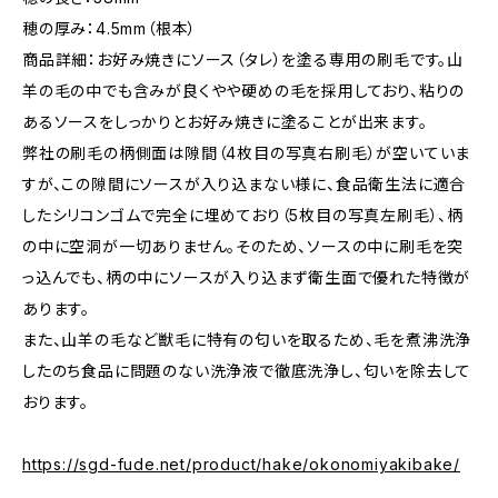
穂の厚み：4.5mm（根本）
商品詳細：お好み焼きにソース（タレ）を塗る専用の刷毛です。山
羊の毛の中でも含みが良くやや硬めの毛を採用しており、粘りの
あるソースをしっかりとお好み焼きに塗ることが出来ます。
弊社の刷毛の柄側面は隙間（4枚目の写真右刷毛）が空いていま
すが、この隙間にソースが入り込まない様に、食品衛生法に適合
したシリコンゴムで完全に埋めており（5枚目の写真左刷毛）、柄
の中に空洞が一切ありません。そのため、ソースの中に刷毛を突
っ込んでも、柄の中にソースが入り込まず衛生面で優れた特徴が
あります。
また、山羊の毛など獣毛に特有の匂いを取るため、毛を煮沸洗浄
したのち食品に問題のない洗浄液で徹底洗浄し、匂いを除去して
おります。
https://sgd-fude.net/product/hake/okonomiyakibake/