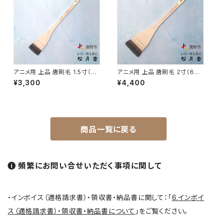
円山筆 / Maruyama Fude
オロンピー筆 / Oronpy Fude
アニメ用 上品 唐刷毛 1.5寸（45
アニメ用 上品 唐刷毛 2寸（60
mm）
mm）
平筆 / Hirafude (flat brush)
¥3,300
¥4,400
絵付用筆/Etsuke(ceramic paint)
商品一覧に戻る
連筆/Renpitsu
頻繁にお問い合せいただく事項に関して
・インボイス（適格請求書）・領収書・納品書に関して：「
6.インボイ
ス（適格請求書）・領収書・納品書について
」をご覧ください。