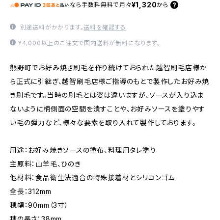
¥1,320
なら
手数料無料で
月々
から
別途送料がかかります。
送料を確認する
¥4,000以上のご注文で国内送料が無料になります。
熊野町でお好み焼き刷毛を作り続けておられた越智刷毛店様か
ら正式に引継ぎ、越智刷毛店様ご指導のもとで製作したお好み焼
き刷毛です。当時の刷毛とは姿は違いますが、ソースが入り込ま
ないように柄側面の空間を潰すことや、お好みソースを塗りやす
い毛の弾力など、様々な要素を取り入れて製作しております。
用途：お好み焼きソースの塗布、料理用タレ塗り
主原料：山羊毛、ひのき
他材料：食品衛生法適合の特殊接着材とシリコンゴム
全長：312mm
穂幅：90mm（3寸）
穂の長さ：38mm