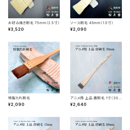
ローケツ筆 / ROUKETSU (batik)
唐刷毛
陶芸 - ceramics
日本画用唐刷毛
俳画筆 / HAIGA (haiku picture)
染色（友禅・紅型・ろうけつ他） - dyeing
お好み焼き刷毛 75mm（2.5寸）
ソース刷毛 45mm（1.5寸）
¥3,520
¥2,090
アニメ用唐刷毛
工芸用筆 / KOUGEI (for crafts)
蒔絵 - gold or silver lacquer
線描筆 / SENBYO (line,outline)
暮らし・雑貨 - knickknack
付立筆 / TSUKETATEFUDE
料理 - cooking
如水 / NYOSUI (line,color)
版画 -prints
特製たれ刷毛
アニメ用 上品 唐刷毛 1寸（30m
m）
¥2,090
¥2,640
白圭 / HAKKEI(line,color,crafts)
工芸
蒔絵筆 / MAKIE