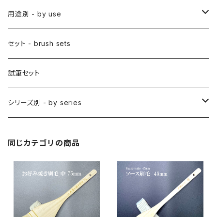
アニメ用平筆
日本画用絵刷毛
彩色筆 / SAISHIKI (color)
スリ込刷毛 / SURIKOMIBAKE (stencil)
小筆
用途別 - by use
アニメ用特殊筆
アニメ用絵刷毛
面相筆 / MENSO (line,detail)
差指刷毛 / SASHIBAKE (silk dyeing)
仮名用
日本画 - japanese-style painting
セット - brush sets
削用筆 / SAKUYO (all-purpose)
梵字筆 / BONJI-FUDE (sanskrit)
禅シリーズ
水墨画 - japanese ink paint/sumie
試筆セット
隈取筆 / KUMADORI (blur,color)
料理用刷毛 / RYORIBAKE(kitchen)
アニメ背景美術 - anime background art
シリーズ別 - by series
アニメ線描き・細部描き込み・仕上げ
則妙 / SOKUMYO (line,color)
版画刷毛 / HANGABAKE(prints)
水彩画 - watercolour painting
禅シリーズ / ZEN Sumi
同じカテゴリの商品
アニメ地塗り・面描き・色抜き
長流 / CHORYU (ink draw)
竹刷毛 / TAKEBAKE
絵手紙 - picture letter
アニメ水張り・ぼかし・グラデーション
山馬筆 / SANBA (ink,rough line)
横刷毛
カリグラフィー - calligraphy
アニメ特定用途描き・特殊