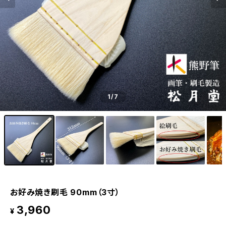
1
/7
お好み焼き刷毛 90mm（3寸）
3,960
¥