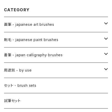
CATEGORY
画筆 - japanese art brushes
アニメ用筆 / ANIME(draw anime)
刷毛 - japanese paint brushes
アニメ用線描筆
絵手紙用筆 / ETEGAMI (pic letter)
絵刷毛 / EBAKE (paint brushs)
書筆 - japan calligraphy brushes
アニメ用平筆
日本画用絵刷毛
彩色筆 / SAISHIKI (color)
スリ込刷毛 / SURIKOMIBAKE (stencil)
小筆
用途別 - by use
アニメ用特殊筆
アニメ用絵刷毛
面相筆 / MENSO (line,detail)
差指刷毛 / SASHIBAKE (silk dyeing)
仮名用
日本画 - japanese-style painting
セット - brush sets
削用筆 / SAKUYO (all-purpose)
梵字筆 / BONJI-FUDE (sanskrit)
禅シリーズ
水墨画 - japanese ink paint/sumie
試筆セット