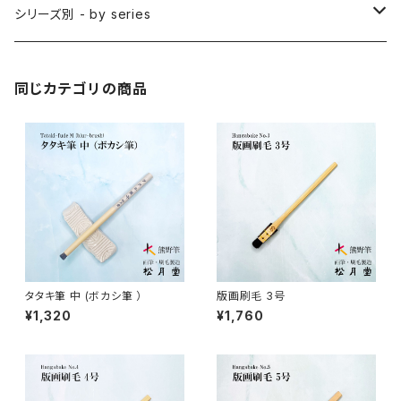
隈取筆 / KUMADORI (blur,color)
料理用刷毛 / RYORIBAKE(kitchen)
アニメ背景美術 - anime background art
シリーズ別 - by series
アニメ線描き・細部描き込み・仕上げ
則妙 / SOKUMYO (line,color)
版画刷毛 / HANGABAKE(prints)
水彩画 - watercolour painting
禅シリーズ / ZEN Sumi
同じカテゴリの商品
アニメ地塗り・面描き・色抜き
長流 / CHORYU (ink draw)
竹刷毛 / TAKEBAKE
絵手紙 - picture letter
アニメ水張り・ぼかし・グラデーション
山馬筆 / SANBA (ink,rough line)
横刷毛
カリグラフィー - calligraphy
アニメ特定用途描き・特殊
ローケツ筆 / ROUKETSU (batik)
唐刷毛
陶芸 - ceramics
日本画用唐刷毛
俳画筆 / HAIGA (haiku picture)
染色（友禅・紅型・ろうけつ他） - dyeing
タタキ筆 中 (ボカシ筆 ）
版画刷毛 3号
¥1,320
¥1,760
アニメ用唐刷毛
工芸用筆 / KOUGEI (for crafts)
蒔絵 - gold or silver lacquer
線描筆 / SENBYO (line,outline)
暮らし・雑貨 - knickknack