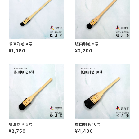
付立筆 / TSUKETATEFUDE
料理 - cooking
如水 / NYOSUI (line,color)
版画 -prints
版画刷毛 4号
版画刷毛 5号
¥1,980
¥2,200
白圭 / HAKKEI(line,color,crafts)
工芸
蒔絵筆 / MAKIE
円山筆 / Maruyama Fude
オロンピー筆 / Oronpy Fude
版画刷毛 6号
版画刷毛 10号
平筆 / Hirafude (flat brush)
¥2,750
¥4,400