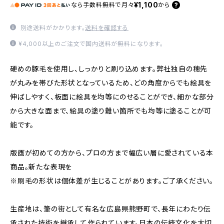
¥1,100
なら
手数料無料で
月々
から
別途送料がかかります。
送料を確認する
¥4,000以上のご注文で国内送料が無料になります。
硬めの豚毛を使用し、しっかりと刷り込めます。弊社独自の穂先
が丸みを帯びた形状となっているため、どの角度からでも絵具を
伸ばしやすく、板面に絵具を均等にのせることができ、細かな部分
から大きな面まで、絵具の塗り難い箇所でも均等に塗ることが可
能です。
版画が初めての方から、プロの方まで幅広い層に愛されている本
商品。新たな表現を
※刷毛の形状は個体差が生じることがあります。ご了承ください。
生産地は、筆の街として有名な広島県熊野町で、長年にわたり伝
承された技術を継承して作られています。日本の伝統文化を大切