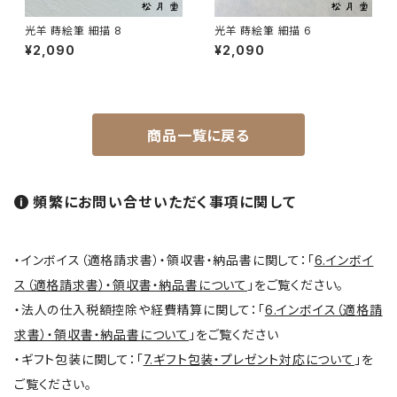
光羊 蒔絵筆 細描 8
光羊 蒔絵筆 細描 6
平筆 / Hirafude (flat brush)
¥2,090
¥2,090
絵付用筆/Etsuke(ceramic paint)
商品一覧に戻る
連筆/Renpitsu
頻繁にお問い合せいただく事項に関して
・インボイス（適格請求書）・領収書・納品書に関して：「
6.インボイ
ス（適格請求書）・領収書・納品書について
」をご覧ください。
・法人の仕入税額控除や経費精算に関して：「
6.インボイス（適格請
求書）・領収書・納品書について
」をご覧ください
・ギフト包装に関して：「
7.ギフト包装・プレゼント対応について
」を
ご覧ください。