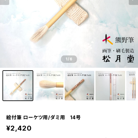
1
/6
絵付筆 ローケツ用/ダミ用 14号
¥2,420