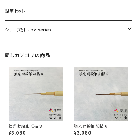
削用筆 / SAKUYO (all-purpose)
梵字筆 / BONJI-FUDE (sanskrit)
禅シリーズ
水墨画 - japanese ink paint/sumie
試筆セット
隈取筆 / KUMADORI (blur,color)
料理用刷毛 / RYORIBAKE(kitchen)
アニメ背景美術 - anime background art
シリーズ別 - by series
アニメ線描き・細部描き込み・仕上げ
則妙 / SOKUMYO (line,color)
版画刷毛 / HANGABAKE(prints)
水彩画 - watercolour painting
禅シリーズ / ZEN Sumi
同じカテゴリの商品
アニメ地塗り・面描き・色抜き
長流 / CHORYU (ink draw)
竹刷毛 / TAKEBAKE
絵手紙 - picture letter
アニメ水張り・ぼかし・グラデーション
山馬筆 / SANBA (ink,rough line)
横刷毛
カリグラフィー - calligraphy
アニメ特定用途描き・特殊
ローケツ筆 / ROUKETSU (batik)
唐刷毛
陶芸 - ceramics
日本画用唐刷毛
俳画筆 / HAIGA (haiku picture)
染色（友禅・紅型・ろうけつ他） - dyeing
狼光 蒔絵筆 細描 8
狼光 蒔絵筆 細描 6
¥3,080
¥3,080