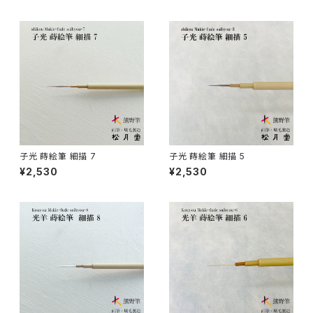
アニメ用唐刷毛
工芸用筆 / KOUGEI (for crafts)
蒔絵 - gold or silver lacquer
線描筆 / SENBYO (line,outline)
暮らし・雑貨 - knickknack
付立筆 / TSUKETATEFUDE
料理 - cooking
如水 / NYOSUI (line,color)
版画 -prints
子光 蒔絵筆 細描 7
子光 蒔絵筆 細描 5
¥2,530
¥2,530
白圭 / HAKKEI(line,color,crafts)
工芸
蒔絵筆 / MAKIE
円山筆 / Maruyama Fude
オロンピー筆 / Oronpy Fude