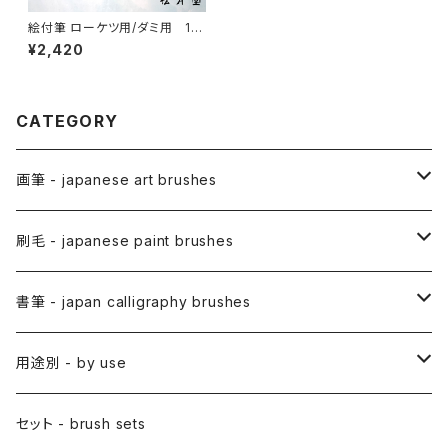
絵付筆 ローケツ用/ダミ用 14
号
¥2,420
CATEGORY
画筆 - japanese art brushes
アニメ用筆 / ANIME(draw anime)
刷毛 - japanese paint brushes
アニメ用線描筆
絵手紙用筆 / ETEGAMI (pic letter)
絵刷毛 / EBAKE (paint brushs)
書筆 - japan calligraphy brushes
アニメ用平筆
日本画用絵刷毛
彩色筆 / SAISHIKI (color)
スリ込刷毛 / SURIKOMIBAKE (stencil)
小筆
用途別 - by use
アニメ用特殊筆
アニメ用絵刷毛
面相筆 / MENSO (line,detail)
差指刷毛 / SASHIBAKE (silk dyeing)
仮名用
日本画 - japanese-style painting
セット - brush sets