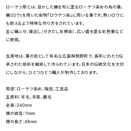
ローケツ用とは、溶かした蝋を布に塗るローケツ染めの為の筆。
蝋(ロウ)を用いた染物『ロウケツ染』に用いる筆です。熱いロウに
も耐えるよう特殊な作り方をされています。
主に蝋ふせ、堰出し（せきだし友禅染）、広い面を塗る彩色筆など
に使用。
生産地は、筆の街として有名な広島県熊野町で、長年にわたり伝
承された技術を継承して作られています。日本の伝統文化を大切
にしながら、ひとつひとつ職人が制作しております。
用途：ローケツ染め、陶芸、工芸品
主原料：羊毛、羊尾、鹿毛
全長：240mm
穂の直径：11mm
穂の長さ：48mm