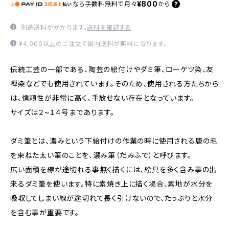
¥800
なら
手数料無料で
月々
から
別途送料がかかります。
送料を確認する
¥4,000以上のご注文で国内送料が無料になります。
伝統工芸の一部である、陶芸の絵付けやダミ筆、ローケツ染、友
禅染などでも使用されています。そのため、使用される方たちから
は、信頼性が非常に高く、手放せない存在となっています。
サイズは２~１４号まであります。
ダミ筆とは、濃みという下絵付けの作業の時に使用される鹿の毛
を束ねた太い筆のことを、濃み筆（だみふで）と呼びます。
広い面積を線が途切れる事無く描くには、絵具を多く含み事の出
来るダミ筆を使います。特に素焼き上に描く場合、素地が水分を
吸収してしまい線が途切れて長く引けないので、たっぷりと水分
を含む事が重要です。