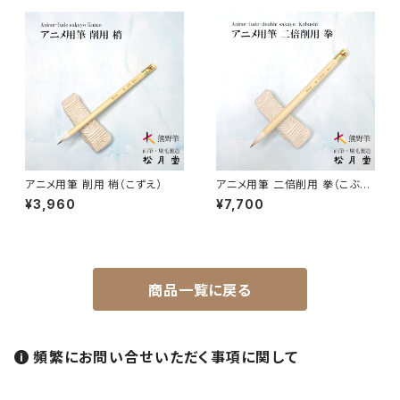
蒔絵筆 / MAKIE
円山筆 / Maruyama Fude
オロンピー筆 / Oronpy Fude
アニメ用筆 削用 梢（こずえ）
アニメ用筆 二倍削用 拳（こぶ
し）
平筆 / Hirafude (flat brush)
¥3,960
¥7,700
絵付用筆/Etsuke(ceramic paint)
商品一覧に戻る
連筆/Renpitsu
頻繁にお問い合せいただく事項に関して