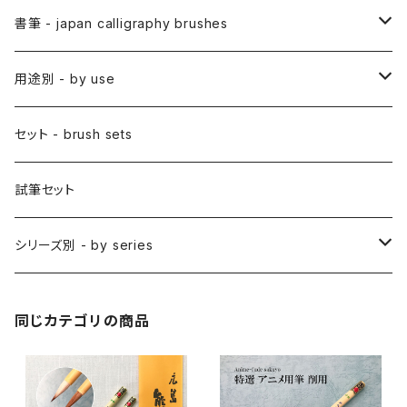
アニメ用線描筆
絵手紙用筆 / ETEGAMI (pic letter)
絵刷毛 / EBAKE (paint brushs)
書筆 - japan calligraphy brushes
アニメ用平筆
日本画用絵刷毛
彩色筆 / SAISHIKI (color)
スリ込刷毛 / SURIKOMIBAKE (stencil)
小筆
用途別 - by use
アニメ用特殊筆
アニメ用絵刷毛
面相筆 / MENSO (line,detail)
差指刷毛 / SASHIBAKE (silk dyeing)
仮名用
日本画 - japanese-style painting
セット - brush sets
削用筆 / SAKUYO (all-purpose)
梵字筆 / BONJI-FUDE (sanskrit)
禅シリーズ
水墨画 - japanese ink paint/sumie
試筆セット
隈取筆 / KUMADORI (blur,color)
料理用刷毛 / RYORIBAKE(kitchen)
アニメ背景美術 - anime background art
シリーズ別 - by series
アニメ線描き・細部描き込み・仕上げ
則妙 / SOKUMYO (line,color)
版画刷毛 / HANGABAKE(prints)
水彩画 - watercolour painting
禅シリーズ / ZEN Sumi
同じカテゴリの商品
アニメ地塗り・面描き・色抜き
長流 / CHORYU (ink draw)
竹刷毛 / TAKEBAKE
絵手紙 - picture letter
アニメ水張り・ぼかし・グラデーション