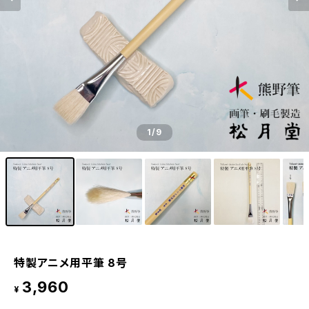
1
/9
特製アニメ用平筆 8号
3,960
¥