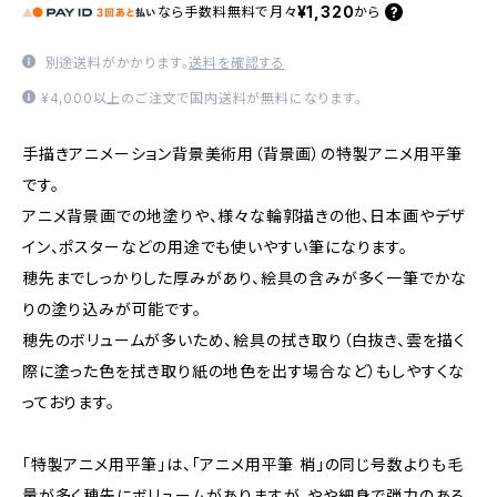
¥1,320
なら
手数料無料で
月々
から
別途送料がかかります。
送料を確認する
¥4,000以上のご注文で国内送料が無料になります。
手描きアニメーション背景美術用（背景画）の特製アニメ用平筆
です。
アニメ背景画での地塗りや、様々な輪郭描きの他、日本画やデザ
イン、ポスターなどの用途でも使いやすい筆になります。
穂先までしっかりした厚みがあり、絵具の含みが多く一筆でかな
りの塗り込みが可能です。
穂先のボリュームが多いため、絵具の拭き取り（白抜き、雲を描く
際に塗った色を拭き取り紙の地色を出す場合など）もしやすくな
っております。
「特製アニメ用平筆」は、「アニメ用平筆 梢」の同じ号数よりも毛
量が多く穂先にボリュームがありますが、やや細身で弾力のある