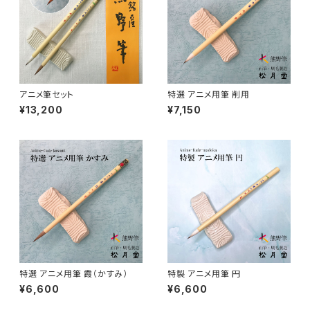
山馬筆 / SANBA (ink,rough line)
横刷毛
カリグラフィー - calligraphy
アニメ特定用途描き・特殊
ローケツ筆 / ROUKETSU (batik)
唐刷毛
陶芸 - ceramics
日本画用唐刷毛
俳画筆 / HAIGA (haiku picture)
染色（友禅・紅型・ろうけつ他） - dyeing
アニメ筆セット
特選 アニメ用筆 削用
¥13,200
¥7,150
アニメ用唐刷毛
工芸用筆 / KOUGEI (for crafts)
蒔絵 - gold or silver lacquer
線描筆 / SENBYO (line,outline)
暮らし・雑貨 - knickknack
付立筆 / TSUKETATEFUDE
料理 - cooking
如水 / NYOSUI (line,color)
版画 -prints
特選 アニメ用筆 霞（かすみ）
特製 アニメ用筆 円
¥6,600
¥6,600
白圭 / HAKKEI(line,color,crafts)
工芸