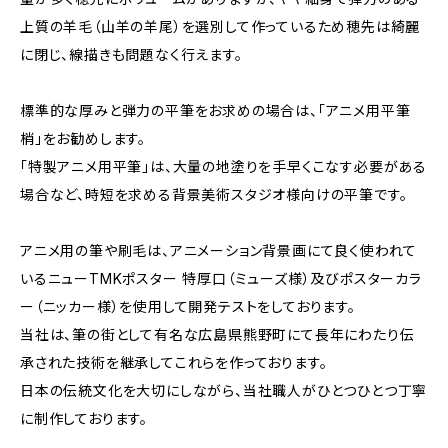
上質の羊毛（山羊の羊尾）を選別して作っているため穂先は綺麗
に閉じ、線描きも問題なく行えます。
標準的な厚みと弾力の平筆をお求めの場合は、「アニメ用平筆
梢」をお勧めします。
「特製アニメ用平筆」は、大量の地塗りを手早くこなす必要がある
場合など、時短を求める背景美術スタジオ様向けの平筆です。
アニメ用の筆や刷毛は、アニメーション背景画にて良く使われて
いるニューTMKポスター 特厚口（ミューズ様）及びポスターカラ
ー（ニッカー様）を使用して開発テストをしております。
当社は、筆の街として有名な広島県熊野町にて長年にわたり伝
承された技術を継承してこれらを作っております。
日本の伝統文化を大切にしながら、当社職人がひとつひとつ丁寧
に制作しております。