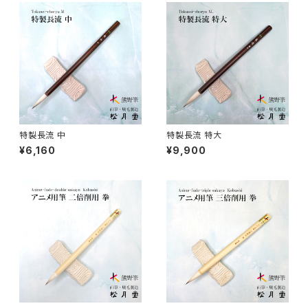
線描筆 / SENBYO (line,outline)
暮らし・雑貨 - knickknack
付立筆 / TSUKETATEFUDE
料理 - cooking
如水 / NYOSUI (line,color)
版画 -prints
特製長流 中
特製長流 特大
¥6,160
¥9,900
白圭 / HAKKEI(line,color,crafts)
工芸
蒔絵筆 / MAKIE
円山筆 / Maruyama Fude
オロンピー筆 / Oronpy Fude