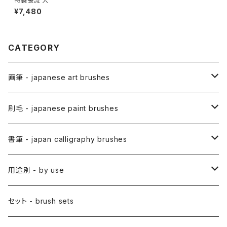
特製長流 大
¥7,480
CATEGORY
画筆 - japanese art brushes
アニメ用筆 / ANIME(draw anime)
刷毛 - japanese paint brushes
アニメ用線描筆
絵手紙用筆 / ETEGAMI (pic letter)
絵刷毛 / EBAKE (paint brushs)
書筆 - japan calligraphy brushes
アニメ用平筆
日本画用絵刷毛
彩色筆 / SAISHIKI (color)
スリ込刷毛 / SURIKOMIBAKE (stencil)
小筆
用途別 - by use
アニメ用特殊筆
アニメ用絵刷毛
面相筆 / MENSO (line,detail)
差指刷毛 / SASHIBAKE (silk dyeing)
仮名用
日本画 - japanese-style painting
セット - brush sets