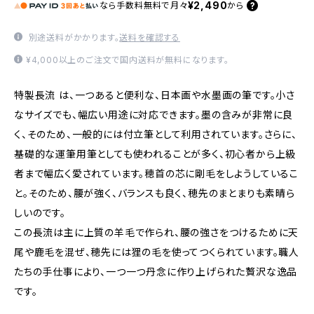
¥2,490
なら
手数料無料で
月々
から
別途送料がかかります。
送料を確認する
¥4,000以上のご注文で国内送料が無料になります。
特製長流 は、一つあると便利な、日本画や水墨画の筆です。小さ
なサイズでも、幅広い用途に対応できます。墨の含みが非常に良
く、そのため、一般的には付立筆として利用されています。さらに、
基礎的な運筆用筆としても使われることが多く、初心者から上級
者まで幅広く愛されています。穂首の芯に剛毛をしようしているこ
と。そのため、腰が強く、バランスも良く、穂先のまとまりも素晴ら
しいのです。
この長流は主に上質の羊毛で作られ、腰の強さをつけるために天
尾や鹿毛を混ぜ、穂先には狸の毛を使ってつくられています。職人
たちの手仕事により、一つ一つ丹念に作り上げられた贅沢な逸品
です。