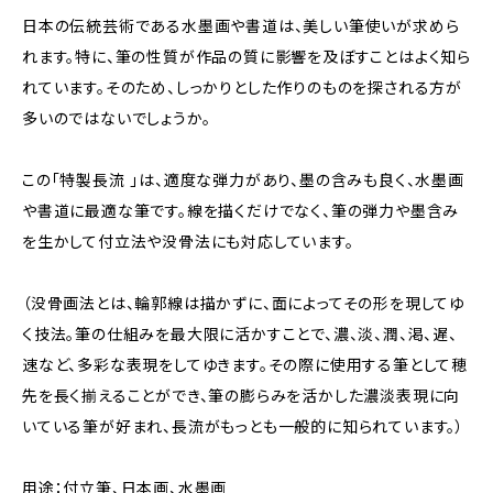
日本の伝統芸術である水墨画や書道は、美しい筆使いが求めら
れます。特に、筆の性質が作品の質に影響を及ぼすことはよく知ら
れています。そのため、しっかりとした作りのものを探される方が
多いのではないでしょうか。
この「特製長流 」は、適度な弾力があり、墨の含みも良く、水墨画
や書道に最適な筆です。線を描くだけでなく、筆の弾力や墨含み
を生かして付立法や没骨法にも対応しています。
（没骨画法とは、輪郭線は描かずに、面によってその形を現してゆ
く技法。筆の仕組みを最大限に活かすことで、濃、淡、潤、渇、遅、
速など、多彩な表現をしてゆきます。その際に使用する筆として穂
先を長く揃えることができ、筆の膨らみを活かした濃淡表現に向
いている筆が好まれ、長流がもっとも一般的に知られています。）
用途：付立筆、日本画、水墨画