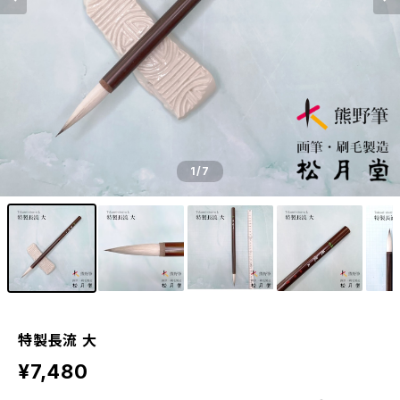
1
/7
特製長流 大
¥7,480