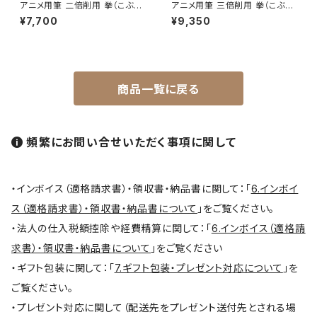
アニメ用筆 二倍削用 拳（こぶ
アニメ用筆 三倍削用 拳（こぶ
し）
し）
平筆 / Hirafude (flat brush)
¥7,700
¥9,350
絵付用筆/Etsuke(ceramic paint)
商品一覧に戻る
連筆/Renpitsu
頻繁にお問い合せいただく事項に関して
・インボイス（適格請求書）・領収書・納品書に関して：「
6.インボイ
ス（適格請求書）・領収書・納品書について
」をご覧ください。
・法人の仕入税額控除や経費精算に関して：「
6.インボイス（適格請
求書）・領収書・納品書について
」をご覧ください
・ギフト包装に関して：「
7.ギフト包装・プレゼント対応について
」を
ご覧ください。
・プレゼント対応に関して（配送先をプレゼント送付先とされる場