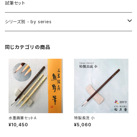
削用筆 / SAKUYO (all-purpose)
梵字筆 / BONJI-FUDE (sanskrit)
禅シリーズ
水墨画 - japanese ink paint/sumie
試筆セット
隈取筆 / KUMADORI (blur,color)
料理用刷毛 / RYORIBAKE(kitchen)
アニメ背景美術 - anime background art
シリーズ別 - by series
アニメ線描き・細部描き込み・仕上げ
則妙 / SOKUMYO (line,color)
版画刷毛 / HANGABAKE(prints)
水彩画 - watercolour painting
禅シリーズ / ZEN Sumi
同じカテゴリの商品
アニメ地塗り・面描き・色抜き
長流 / CHORYU (ink draw)
竹刷毛 / TAKEBAKE
絵手紙 - picture letter
アニメ水張り・ぼかし・グラデーション
山馬筆 / SANBA (ink,rough line)
横刷毛
カリグラフィー - calligraphy
アニメ特定用途描き・特殊
ローケツ筆 / ROUKETSU (batik)
唐刷毛
陶芸 - ceramics
日本画用唐刷毛
俳画筆 / HAIGA (haiku picture)
染色（友禅・紅型・ろうけつ他） - dyeing
水墨画筆セットA
特製長流 小
¥10,450
¥5,060
アニメ用唐刷毛
工芸用筆 / KOUGEI (for crafts)
蒔絵 - gold or silver lacquer