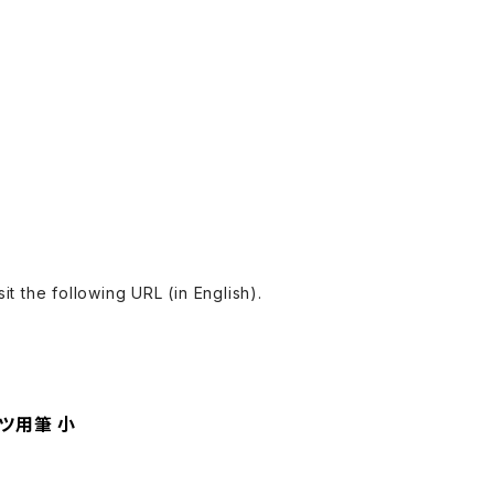
ollowing URL (in English).
ツ用筆 小