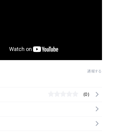
通報する
(0)