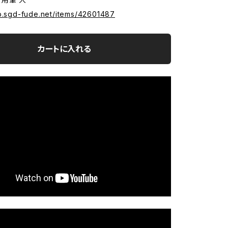
op.sgd-fude.net/items/42601487
カートに入れる