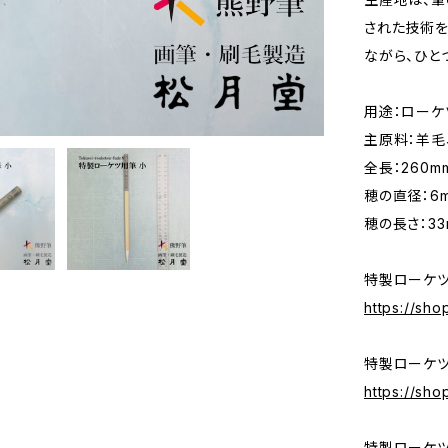
された技術を
ながら、ひと
用途：ローケ
主原料：羊毛
全長：260m
穂の直径：6
穂の長さ：33
特製ローケツ
https://sh
特製ローケツ
https://sh
特製ローケツ