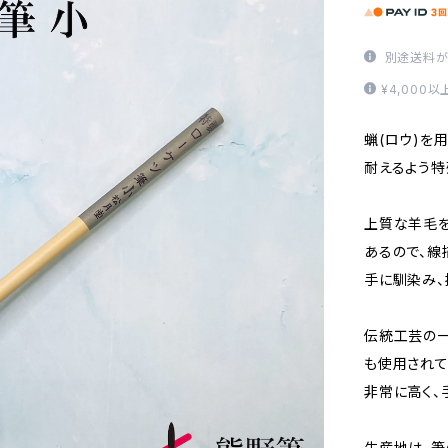
別途送料が
¥4,000
蝋(ロウ)を
耐えるよう特
上質な羊毛を
あるので、線
手に馴染み、
伝統工芸の一
も使用されて
非常に高く、
生産地は、筆