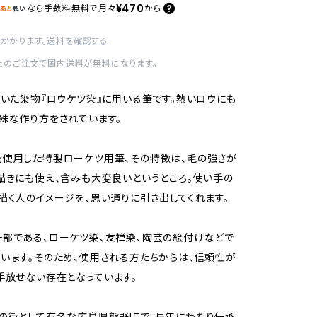
¥470
なら
手数料無料で
月々
から
かかります。
送料を確認する
以上のご注文で国内送料が無料になります。
用いた染物『ロウケツ染』に用いる筆です。熱いロウにも
殊な作り方をされています。
使用した特製ローケツ用筆、その特徴は、毛の強さが
描きにも使え、含みも大変良いというところ。使い手の
描く人のイメージを、思い通りに引き出してくれます。
部である、ローケツ染、友禅染、陶芸の絵付けなどで
います。そのため、使用される方たちからは、信頼性が
手放せない存在となっています。
の街として有名な広島県熊野町で、長年にわたり伝承