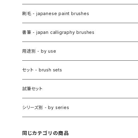
アニメ用筆 / ANIME(draw anime)
刷毛 - japanese paint brushes
アニメ用線描筆
絵手紙用筆 / ETEGAMI (pic letter)
絵刷毛 / EBAKE (paint brushs)
書筆 - japan calligraphy brushes
アニメ用平筆
日本画用絵刷毛
彩色筆 / SAISHIKI (color)
スリ込刷毛 / SURIKOMIBAKE (stencil)
小筆
用途別 - by use
アニメ用特殊筆
アニメ用絵刷毛
面相筆 / MENSO (line,detail)
差指刷毛 / SASHIBAKE (silk dyeing)
仮名用
日本画 - japanese-style painting
セット - brush sets
削用筆 / SAKUYO (all-purpose)
梵字筆 / BONJI-FUDE (sanskrit)
禅シリーズ
水墨画 - japanese ink paint/sumie
試筆セット
隈取筆 / KUMADORI (blur,color)
料理用刷毛 / RYORIBAKE(kitchen)
アニメ背景美術 - anime background art
シリーズ別 - by series
アニメ線描き・細部描き込み・仕上げ
則妙 / SOKUMYO (line,color)
版画刷毛 / HANGABAKE(prints)
水彩画 - watercolour painting
禅シリーズ / ZEN Sumi
同じカテゴリの商品