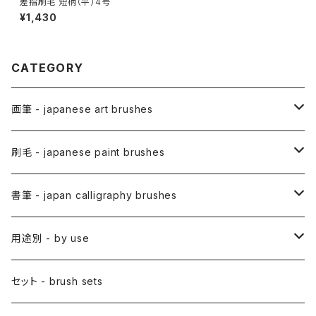
差指刷毛 短柄（平）4号
¥1,430
CATEGORY
画筆 - japanese art brushes
アニメ用筆 / ANIME(draw anime)
刷毛 - japanese paint brushes
アニメ用線描筆
絵手紙用筆 / ETEGAMI (pic letter)
絵刷毛 / EBAKE (paint brushs)
書筆 - japan calligraphy brushes
アニメ用平筆
日本画用絵刷毛
彩色筆 / SAISHIKI (color)
スリ込刷毛 / SURIKOMIBAKE (stencil)
小筆
用途別 - by use
アニメ用特殊筆
アニメ用絵刷毛
面相筆 / MENSO (line,detail)
差指刷毛 / SASHIBAKE (silk dyeing)
仮名用
日本画 - japanese-style painting
セット - brush sets