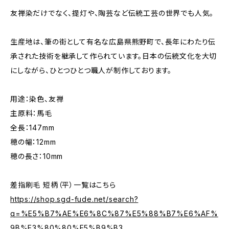
友禅染だけでなく、提灯や、陶芸など伝統工芸の世界でも人気。
生産地は、筆の街として有名な広島県熊野町で、長年にわたり伝
承された技術を継承して作られています。日本の伝統文化を大切
にしながら、ひとつひとつ職人が制作しております。
用途：染色、友禅
主原料：馬毛
全長：147mm
穂の幅：12mm
穂の長さ：10mm
差指刷毛 短柄（平）一覧はこちら
https://shop.sgd-fude.net/search?
q=%E5%B7%AE%E6%8C%87%E5%88%B7%E6%AF%
9B%E3%80%80%E5%B9%B3