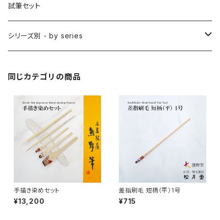
削用筆 / SAKUYO (all-purpose)
梵字筆 / BONJI-FUDE (sanskrit)
禅シリーズ
水墨画 - japanese ink paint/sumie
試筆セット
隈取筆 / KUMADORI (blur,color)
料理用刷毛 / RYORIBAKE(kitchen)
アニメ背景美術 - anime background art
シリーズ別 - by series
アニメ線描き・細部描き込み・仕上げ
則妙 / SOKUMYO (line,color)
版画刷毛 / HANGABAKE(prints)
水彩画 - watercolour painting
禅シリーズ / ZEN Sumi
同じカテゴリの商品
アニメ地塗り・面描き・色抜き
長流 / CHORYU (ink draw)
竹刷毛 / TAKEBAKE
絵手紙 - picture letter
アニメ水張り・ぼかし・グラデーション
山馬筆 / SANBA (ink,rough line)
横刷毛
カリグラフィー - calligraphy
アニメ特定用途描き・特殊
ローケツ筆 / ROUKETSU (batik)
唐刷毛
陶芸 - ceramics
日本画用唐刷毛
俳画筆 / HAIGA (haiku picture)
染色（友禅・紅型・ろうけつ他） - dyeing
手描き染めセット
差指刷毛 短柄（平）1号
¥13,200
¥715
アニメ用唐刷毛
工芸用筆 / KOUGEI (for crafts)
蒔絵 - gold or silver lacquer