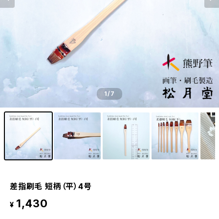
1
/7
差指刷毛 短柄（平）4号
1,430
¥