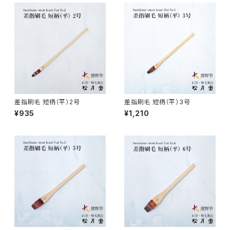
線描筆 / SENBYO (line,outline)
暮らし・雑貨 - knickknack
付立筆 / TSUKETATEFUDE
料理 - cooking
如水 / NYOSUI (line,color)
版画 -prints
差指刷毛 短柄（平）2号
差指刷毛 短柄（平）3号
¥935
¥1,210
白圭 / HAKKEI(line,color,crafts)
工芸
蒔絵筆 / MAKIE
円山筆 / Maruyama Fude
オロンピー筆 / Oronpy Fude