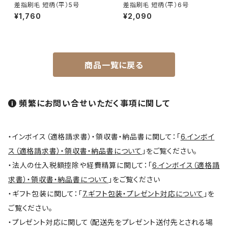
差指刷毛 短柄（平）5号
差指刷毛 短柄（平）6号
平筆 / Hirafude (flat brush)
¥1,760
¥2,090
絵付用筆/Etsuke(ceramic paint)
商品一覧に戻る
連筆/Renpitsu
頻繁にお問い合せいただく事項に関して
・インボイス（適格請求書）・領収書・納品書に関して：「
6.インボイ
ス（適格請求書）・領収書・納品書について
」をご覧ください。
・法人の仕入税額控除や経費精算に関して：「
6.インボイス（適格請
求書）・領収書・納品書について
」をご覧ください
・ギフト包装に関して：「
7.ギフト包装・プレゼント対応について
」を
ご覧ください。
・プレゼント対応に関して（配送先をプレゼント送付先とされる場