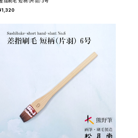
差指刷毛 短柄（片羽）3号
¥1,320