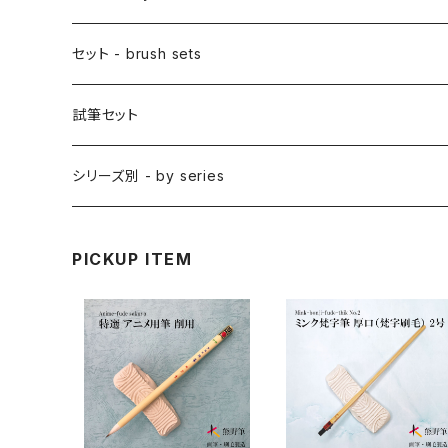
アニメ用特殊筆
アニメ用絵刷毛
面相筆 / MENSO (line,detail)
差指刷毛 / SASHIBAKE (silk dyeing)
仮名用
日本画 - japanese-style painting
セット - brush sets
削用筆 / SAKUYO (all-purpose)
梵字筆 / BONJI-FUDE (sanskrit)
禅シリーズ
水墨画 - japanese ink paint/sumie
試筆セット
隈取筆 / KUMADORI (blur,color)
料理用刷毛 / RYORIBAKE(kitchen)
アニメ背景美術 - anime background art
シリーズ別 - by series
アニメ線描き・細部描き込み・仕上げ
則妙 / SOKUMYO (line,color)
版画刷毛 / HANGABAKE(prints)
水彩画 - watercolour painting
禅シリーズ / ZEN Sumi
PICKUP ITEM
アニメ地塗り・面描き・色抜き
長流 / CHORYU (ink draw)
竹刷毛 / TAKEBAKE
絵手紙 - picture letter
アニメ水張り・ぼかし・グラデーション
山馬筆 / SANBA (ink,rough line)
横刷毛
カリグラフィー - calligraphy
アニメ特定用途描き・特殊
ローケツ筆 / ROUKETSU (batik)
唐刷毛
陶芸 - ceramics