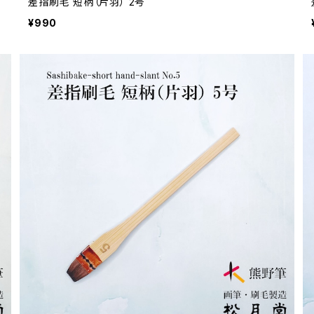
差指刷毛 短柄（片羽） 2号
¥990