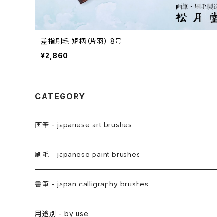
差指刷毛 短柄（片羽） 8号
¥2,860
CATEGORY
画筆 - japanese art brushes
アニメ用筆 / ANIME(draw anime)
刷毛 - japanese paint brushes
アニメ用線描筆
絵手紙用筆 / ETEGAMI (pic letter)
絵刷毛 / EBAKE (paint brushs)
書筆 - japan calligraphy brushes
アニメ用平筆
日本画用絵刷毛
彩色筆 / SAISHIKI (color)
スリ込刷毛 / SURIKOMIBAKE (stencil)
小筆
用途別 - by use