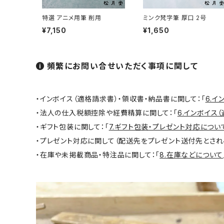
日本画用唐刷毛
俳画筆 / HAIGA (haiku picture)
染色（友禅・紅型・ろうけつ他） - dyeing
特選 アニメ用筆 削用
ミンク梵字筆 厚口 2号
¥7,150
¥1,650
アニメ用唐刷毛
工芸用筆 / KOUGEI (for crafts)
蒔絵 - gold or silver lacquer
頻繁にお問い合せいただく事項に関して
線描筆 / SENBYO (line,outline)
暮らし・雑貨 - knickknack
・インボイス（適格請求書）・領収書・納品書に関して：「
6.
付立筆 / TSUKETATEFUDE
料理 - cooking
・法人の仕入税額控除や経費精算に関して：「
6.インボイス
・ギフト包装に関して：「
7.ギフト包装・プレゼント対応につい
如水 / NYOSUI (line,color)
版画 -prints
・プレゼント対応に関して（配送先をプレゼント送付先とされ
・在庫や未掲載商品・特注品に関して：「
8.在庫などについて
白圭 / HAKKEI(line,color,crafts)
工芸
蒔絵筆 / MAKIE