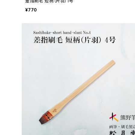
差指刷毛 短柄（片羽）1号
¥770