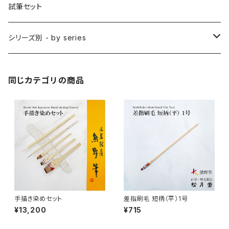
削用筆 / SAKUYO (all-purpose)
梵字筆 / BONJI-FUDE (sanskrit)
禅シリーズ
水墨画 - japanese ink paint/sumie
試筆セット
隈取筆 / KUMADORI (blur,color)
料理用刷毛 / RYORIBAKE(kitchen)
アニメ背景美術 - anime background art
シリーズ別 - by series
アニメ線描き・細部描き込み・仕上げ
則妙 / SOKUMYO (line,color)
版画刷毛 / HANGABAKE(prints)
水彩画 - watercolour painting
禅シリーズ / ZEN Sumi
同じカテゴリの商品
アニメ地塗り・面描き・色抜き
長流 / CHORYU (ink draw)
竹刷毛 / TAKEBAKE
絵手紙 - picture letter
アニメ水張り・ぼかし・グラデーション
山馬筆 / SANBA (ink,rough line)
横刷毛
カリグラフィー - calligraphy
アニメ特定用途描き・特殊
ローケツ筆 / ROUKETSU (batik)
唐刷毛
陶芸 - ceramics
日本画用唐刷毛
俳画筆 / HAIGA (haiku picture)
染色（友禅・紅型・ろうけつ他） - dyeing
手描き染めセット
差指刷毛 短柄（平）1号
¥13,200
¥715
アニメ用唐刷毛
工芸用筆 / KOUGEI (for crafts)
蒔絵 - gold or silver lacquer