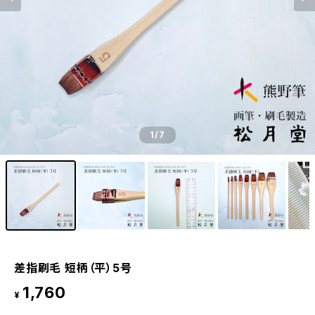
1
/7
差指刷毛 短柄（平）5号
1,760
¥