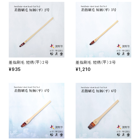
線描筆 / SENBYO (line,outline)
暮らし・雑貨 - knickknack
付立筆 / TSUKETATEFUDE
料理 - cooking
如水 / NYOSUI (line,color)
版画 -prints
差指刷毛 短柄（平）2号
差指刷毛 短柄（平）3号
¥935
¥1,210
白圭 / HAKKEI(line,color,crafts)
工芸
蒔絵筆 / MAKIE
円山筆 / Maruyama Fude
オロンピー筆 / Oronpy Fude