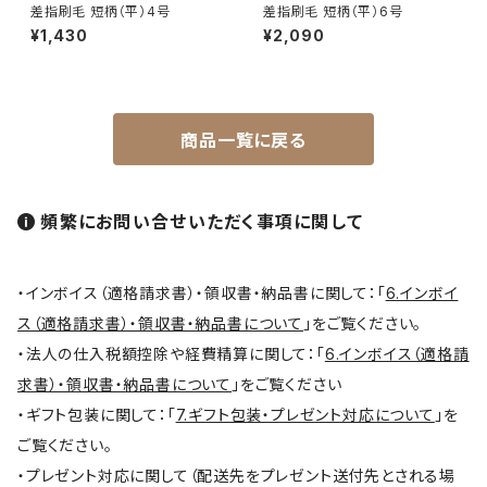
差指刷毛 短柄（平）4号
差指刷毛 短柄（平）6号
平筆 / Hirafude (flat brush)
¥1,430
¥2,090
絵付用筆/Etsuke(ceramic paint)
商品一覧に戻る
連筆/Renpitsu
頻繁にお問い合せいただく事項に関して
・インボイス（適格請求書）・領収書・納品書に関して：「
6.インボイ
ス（適格請求書）・領収書・納品書について
」をご覧ください。
・法人の仕入税額控除や経費精算に関して：「
6.インボイス（適格請
求書）・領収書・納品書について
」をご覧ください
・ギフト包装に関して：「
7.ギフト包装・プレゼント対応について
」を
ご覧ください。
・プレゼント対応に関して（配送先をプレゼント送付先とされる場