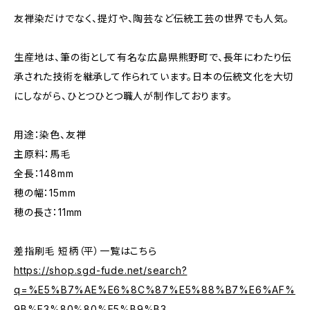
友禅染だけでなく、提灯や、陶芸など伝統工芸の世界でも人気。
生産地は、筆の街として有名な広島県熊野町で、長年にわたり伝
承された技術を継承して作られています。日本の伝統文化を大切
にしながら、ひとつひとつ職人が制作しております。
用途：染色、友禅
主原料：馬毛
全長：148mm
穂の幅：15mm
穂の長さ：11mm
差指刷毛 短柄（平）一覧はこちら
https://shop.sgd-fude.net/search?
q=%E5%B7%AE%E6%8C%87%E5%88%B7%E6%AF%
9B%E3%80%80%E5%B9%B3