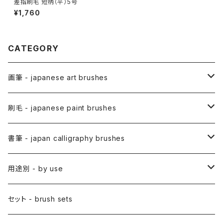
差指刷毛 短柄（平）5号
¥1,760
CATEGORY
画筆 - japanese art brushes
アニメ用筆 / ANIME(draw anime)
刷毛 - japanese paint brushes
アニメ用線描筆
絵手紙用筆 / ETEGAMI (pic letter)
絵刷毛 / EBAKE (paint brushs)
書筆 - japan calligraphy brushes
アニメ用平筆
日本画用絵刷毛
彩色筆 / SAISHIKI (color)
スリ込刷毛 / SURIKOMIBAKE (stencil)
小筆
用途別 - by use
アニメ用特殊筆
アニメ用絵刷毛
面相筆 / MENSO (line,detail)
差指刷毛 / SASHIBAKE (silk dyeing)
仮名用
日本画 - japanese-style painting
セット - brush sets