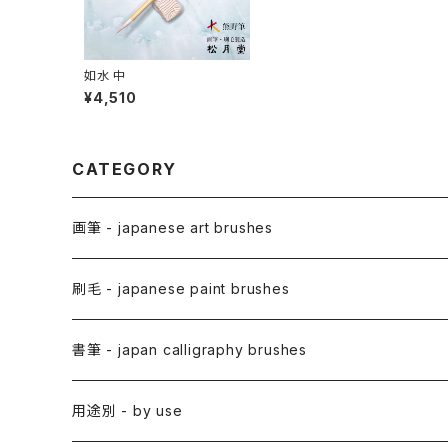
如水 中
¥4,510
CATEGORY
画筆 - japanese art brushes
アニメ用筆 / ANIME(draw anime)
刷毛 - japanese paint brushes
アニメ用線描筆
絵手紙用筆 / ETEGAMI (pic letter)
絵刷毛 / EBAKE (paint brushs)
書筆 - japan calligraphy brushes
アニメ用平筆
日本画用絵刷毛
彩色筆 / SAISHIKI (color)
スリ込刷毛 / SURIKOMIBAKE (stencil)
小筆
用途別 - by use