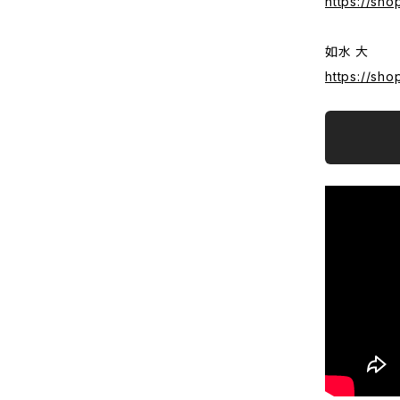
https://sh
如水 大
https://sh