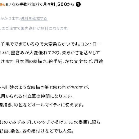
¥1,500
なら
手数料無料で
月々
から
かかります。
送料を確認する
以上のご注文で国内送料が無料になります。
羊毛でできているので大変柔らかいです。コントロー
いが、墨含みが大変優れており、柔らかさを活かして
けます。日本画の線描き、絵手紙、かな文字など、用途
ら則妙のような線描き筆と思われがちですが、
用いられる付立筆の仲間になります。
線描き、彩色などオールマイティに使えます。
むのでみずみずしいタッチで描けます。水墨画に限ら
彩画、染色、器の絵付けなどでも人気。