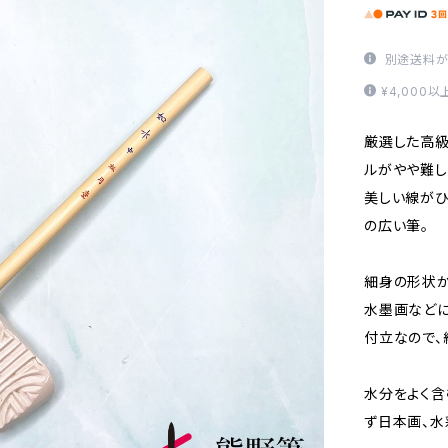
別途送料が
¥4,000
厳選した高級
ルがやや難し
美しい線がひ
の広い筆。
細身の形状か
水墨画などに
付立なので、
水分をよく含
ず日本画、水