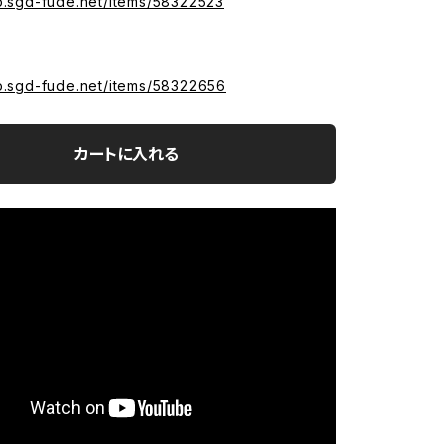
op.sgd-fude.net/items/58322523
op.sgd-fude.net/items/58322656
カートに入れる