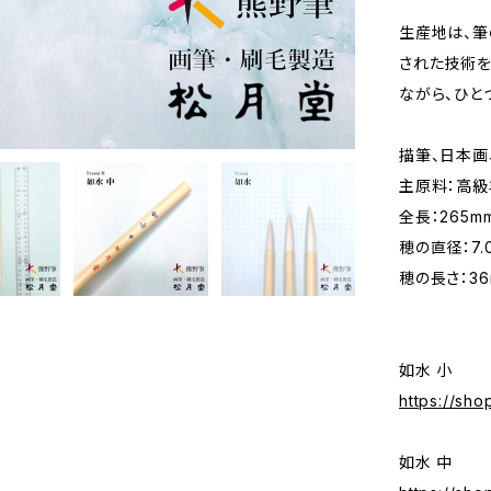
生産地は、筆
された技術を
ながら、ひと
描筆、日本画
主原料：高級
全長：265m
穂の直径：7.
穂の長さ：36
如水 小
https://sh
如水 中