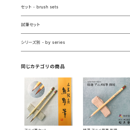
アニメ用特殊筆
アニメ用絵刷毛
面相筆 / MENSO (line,detail)
差指刷毛 / SASHIBAKE (silk dyeing)
仮名用
日本画 - japanese-style painting
セット - brush sets
削用筆 / SAKUYO (all-purpose)
梵字筆 / BONJI-FUDE (sanskrit)
禅シリーズ
水墨画 - japanese ink paint/sumie
試筆セット
隈取筆 / KUMADORI (blur,color)
料理用刷毛 / RYORIBAKE(kitchen)
アニメ背景美術 - anime background art
シリーズ別 - by series
アニメ線描き・細部描き込み・仕上げ
則妙 / SOKUMYO (line,color)
版画刷毛 / HANGABAKE(prints)
水彩画 - watercolour painting
禅シリーズ / ZEN Sumi
同じカテゴリの商品
アニメ地塗り・面描き・色抜き
長流 / CHORYU (ink draw)
竹刷毛 / TAKEBAKE
絵手紙 - picture letter
アニメ水張り・ぼかし・グラデーション
山馬筆 / SANBA (ink,rough line)
横刷毛
カリグラフィー - calligraphy
アニメ特定用途描き・特殊
ローケツ筆 / ROUKETSU (batik)
唐刷毛
陶芸 - ceramics
日本画用唐刷毛