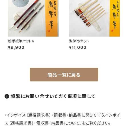
円山筆 / Maruyama Fude
オロンピー筆 / Oronpy Fude
絵手紙筆セットA
型染めセット
平筆 / Hirafude (flat brush)
¥9,900
¥11,000
絵付用筆/Etsuke(ceramic paint)
商品一覧に戻る
連筆/Renpitsu
頻繁にお問い合せいただく事項に関して
・インボイス（適格請求書）・領収書・納品書に関して：「
6.インボイ
ス（適格請求書）・領収書・納品書について
」をご覧ください。