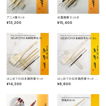
ローケツ筆 / ROUKETSU (batik)
唐刷毛
陶芸 - ceramics
日本画用唐刷毛
俳画筆 / HAIGA (haiku picture)
染色（友禅・紅型・ろうけつ他） - dyeing
アニメ筆セット
水墨画筆セットB
¥13,200
¥15,400
アニメ用唐刷毛
工芸用筆 / KOUGEI (for crafts)
蒔絵 - gold or silver lacquer
線描筆 / SENBYO (line,outline)
暮らし・雑貨 - knickknack
付立筆 / TSUKETATEFUDE
料理 - cooking
如水 / NYOSUI (line,color)
版画 -prints
はじめての日本画用筆セット
はじめての日本画用筆セット ミ
ニ
¥14,300
¥8,800
白圭 / HAKKEI(line,color,crafts)
工芸
蒔絵筆 / MAKIE