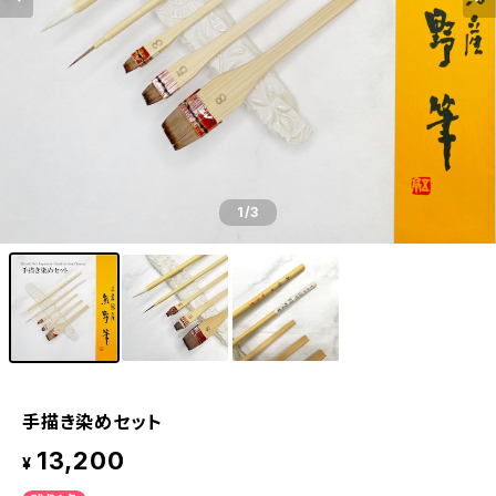
1
/3
手描き染めセット
13,200
¥