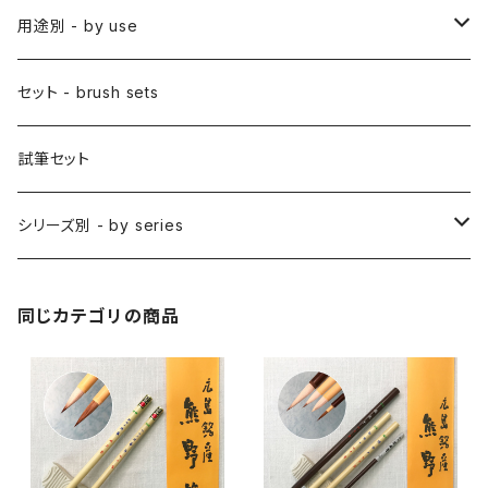
アニメ用平筆
日本画用絵刷毛
彩色筆 / SAISHIKI (color)
スリ込刷毛 / SURIKOMIBAKE (stencil)
小筆
用途別 - by use
アニメ用特殊筆
アニメ用絵刷毛
面相筆 / MENSO (line,detail)
差指刷毛 / SASHIBAKE (silk dyeing)
仮名用
日本画 - japanese-style painting
セット - brush sets
削用筆 / SAKUYO (all-purpose)
梵字筆 / BONJI-FUDE (sanskrit)
禅シリーズ
水墨画 - japanese ink paint/sumie
試筆セット
隈取筆 / KUMADORI (blur,color)
料理用刷毛 / RYORIBAKE(kitchen)
アニメ背景美術 - anime background art
シリーズ別 - by series
アニメ線描き・細部描き込み・仕上げ
則妙 / SOKUMYO (line,color)
版画刷毛 / HANGABAKE(prints)
水彩画 - watercolour painting
禅シリーズ / ZEN Sumi
同じカテゴリの商品
アニメ地塗り・面描き・色抜き
長流 / CHORYU (ink draw)
竹刷毛 / TAKEBAKE
絵手紙 - picture letter
アニメ水張り・ぼかし・グラデーション
山馬筆 / SANBA (ink,rough line)
横刷毛
カリグラフィー - calligraphy
アニメ特定用途描き・特殊