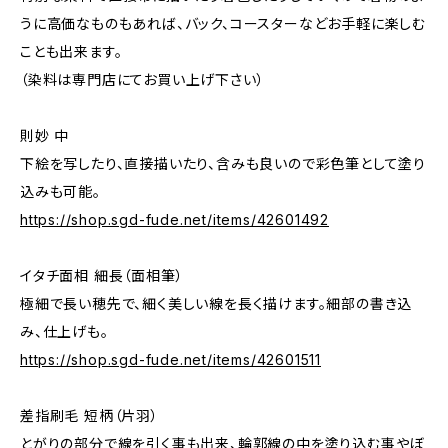
うに高価なものもあれば、バック、コースターなどお手軽に楽しむ
ことも出来ます。
（染料は専門店にてお買い上げ下さい）
則妙 中
下絵を写したり、直接描いたり、含みも良いので彩色筆として塗り
込みも可能。
https://shop.sgd-fude.net/items/42601492
イタチ面相 細長（面相筆）
極細で長い穂先で、細く美しい線を長く描けます。細部の書き込
み、仕上げも。
https://shop.sgd-fude.net/items/42601511
差指刷毛 短柄（片羽）
とがりの部分で線を引く事も出来、輪郭線の中を塗り込む事やぼ