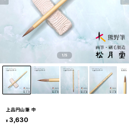
1
/5
上品円山筆 中
3,630
¥