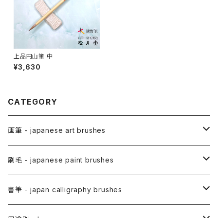
上品円山筆 中
¥3,630
CATEGORY
画筆 - japanese art brushes
アニメ用筆 / ANIME(draw anime)
刷毛 - japanese paint brushes
アニメ用線描筆
絵手紙用筆 / ETEGAMI (pic letter)
絵刷毛 / EBAKE (paint brushs)
書筆 - japan calligraphy brushes
アニメ用平筆
日本画用絵刷毛