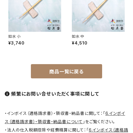
円山筆 / Maruyama Fude
オロンピー筆 / Oronpy Fude
如水 小
如水 中
平筆 / Hirafude (flat brush)
¥3,740
¥4,510
絵付用筆/Etsuke(ceramic paint)
商品一覧に戻る
連筆/Renpitsu
頻繁にお問い合せいただく事項に関して
・インボイス（適格請求書）・領収書・納品書に関して：「
6.インボイ
ス（適格請求書）・領収書・納品書について
」をご覧ください。
・法人の仕入税額控除や経費精算に関して：「
6.インボイス（適格請