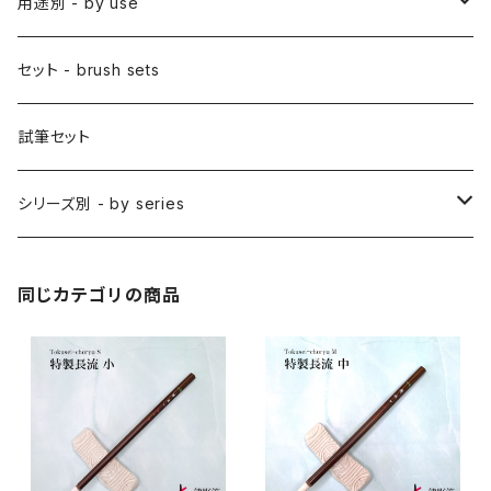
彩色筆 / SAISHIKI (color)
スリ込刷毛 / SURIKOMIBAKE (stencil)
小筆
用途別 - by use
アニメ用特殊筆
アニメ用絵刷毛
面相筆 / MENSO (line,detail)
差指刷毛 / SASHIBAKE (silk dyeing)
仮名用
日本画 - japanese-style painting
セット - brush sets
削用筆 / SAKUYO (all-purpose)
梵字筆 / BONJI-FUDE (sanskrit)
禅シリーズ
水墨画 - japanese ink paint/sumie
試筆セット
隈取筆 / KUMADORI (blur,color)
料理用刷毛 / RYORIBAKE(kitchen)
アニメ背景美術 - anime background art
シリーズ別 - by series
アニメ線描き・細部描き込み・仕上げ
則妙 / SOKUMYO (line,color)
版画刷毛 / HANGABAKE(prints)
水彩画 - watercolour painting
禅シリーズ / ZEN Sumi
同じカテゴリの商品
アニメ地塗り・面描き・色抜き
長流 / CHORYU (ink draw)
竹刷毛 / TAKEBAKE
絵手紙 - picture letter
アニメ水張り・ぼかし・グラデーション
山馬筆 / SANBA (ink,rough line)
横刷毛
カリグラフィー - calligraphy
アニメ特定用途描き・特殊
ローケツ筆 / ROUKETSU (batik)
唐刷毛
陶芸 - ceramics