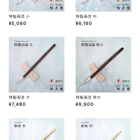
日本画用唐刷毛
俳画筆 / HAIGA (haiku picture)
染色（友禅・紅型・ろうけつ他） - dyeing
特製長流 小
特製長流 中
¥5,060
¥6,160
アニメ用唐刷毛
工芸用筆 / KOUGEI (for crafts)
蒔絵 - gold or silver lacquer
線描筆 / SENBYO (line,outline)
暮らし・雑貨 - knickknack
付立筆 / TSUKETATEFUDE
料理 - cooking
如水 / NYOSUI (line,color)
版画 -prints
特製長流 大
特製長流 特大
¥7,480
¥9,900
白圭 / HAKKEI(line,color,crafts)
工芸
蒔絵筆 / MAKIE