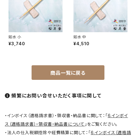
円山筆 / Maruyama Fude
オロンピー筆 / Oronpy Fude
如水 小
如水 中
平筆 / Hirafude (flat brush)
¥3,740
¥4,510
絵付用筆/Etsuke(ceramic paint)
商品一覧に戻る
連筆/Renpitsu
頻繁にお問い合せいただく事項に関して
・インボイス（適格請求書）・領収書・納品書に関して：「
6.インボイ
ス（適格請求書）・領収書・納品書について
」をご覧ください。
・法人の仕入税額控除や経費精算に関して：「
6.インボイス（適格請