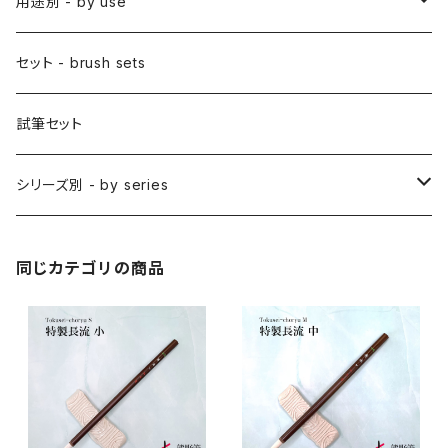
彩色筆 / SAISHIKI (color)
スリ込刷毛 / SURIKOMIBAKE (stencil)
小筆
用途別 - by use
アニメ用特殊筆
アニメ用絵刷毛
面相筆 / MENSO (line,detail)
差指刷毛 / SASHIBAKE (silk dyeing)
仮名用
日本画 - japanese-style painting
セット - brush sets
削用筆 / SAKUYO (all-purpose)
梵字筆 / BONJI-FUDE (sanskrit)
禅シリーズ
水墨画 - japanese ink paint/sumie
試筆セット
隈取筆 / KUMADORI (blur,color)
料理用刷毛 / RYORIBAKE(kitchen)
アニメ背景美術 - anime background art
シリーズ別 - by series
アニメ線描き・細部描き込み・仕上げ
則妙 / SOKUMYO (line,color)
版画刷毛 / HANGABAKE(prints)
水彩画 - watercolour painting
禅シリーズ / ZEN Sumi
同じカテゴリの商品
アニメ地塗り・面描き・色抜き
長流 / CHORYU (ink draw)
竹刷毛 / TAKEBAKE
絵手紙 - picture letter
アニメ水張り・ぼかし・グラデーション
山馬筆 / SANBA (ink,rough line)
横刷毛
カリグラフィー - calligraphy
アニメ特定用途描き・特殊
ローケツ筆 / ROUKETSU (batik)
唐刷毛
陶芸 - ceramics