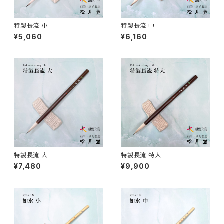
日本画用唐刷毛
俳画筆 / HAIGA (haiku picture)
染色（友禅・紅型・ろうけつ他） - dyeing
特製長流 小
特製長流 中
¥5,060
¥6,160
アニメ用唐刷毛
工芸用筆 / KOUGEI (for crafts)
蒔絵 - gold or silver lacquer
線描筆 / SENBYO (line,outline)
暮らし・雑貨 - knickknack
付立筆 / TSUKETATEFUDE
料理 - cooking
如水 / NYOSUI (line,color)
版画 -prints
特製長流 大
特製長流 特大
¥7,480
¥9,900
白圭 / HAKKEI(line,color,crafts)
工芸
蒔絵筆 / MAKIE