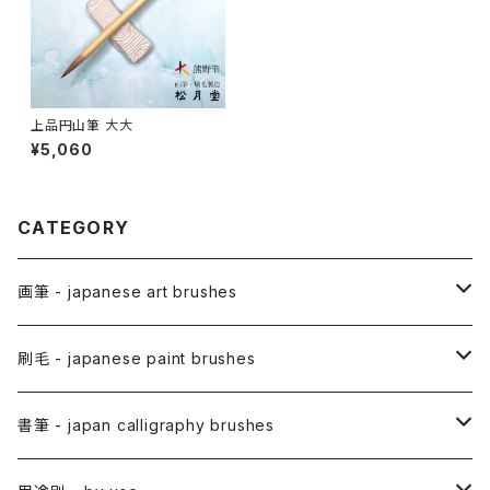
上品円山筆 大大
¥5,060
CATEGORY
画筆 - japanese art brushes
アニメ用筆 / ANIME(draw anime)
刷毛 - japanese paint brushes
アニメ用線描筆
絵手紙用筆 / ETEGAMI (pic letter)
絵刷毛 / EBAKE (paint brushs)
書筆 - japan calligraphy brushes
アニメ用平筆
日本画用絵刷毛