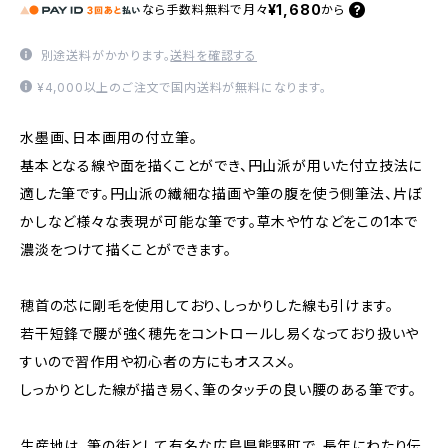
¥1,680
なら
手数料無料で
月々
から
別途送料がかかります。
送料を確認する
¥4,000以上のご注文で国内送料が無料になります。
水墨画、日本画用の付立筆。
基本となる線や面を描くことができ、円山派が用いた付立技法に
適した筆です。円山派の繊細な描画や筆の腹を使う側筆法、片ぼ
かしなど様々な表現が可能な筆です。草木や竹などをこの1本で
濃淡をつけて描くことができます。
穂首の芯に剛毛を使用しており、しっかりした線も引けます。
若干短鋒で腰が強く穂先をコントロールし易くなっており扱いや
すいので習作用や初心者の方にもオススメ。
しっかりとした線が描き易く、筆のタッチの良い腰のある筆です。
生産地は、筆の街として有名な広島県熊野町で、長年にわたり伝