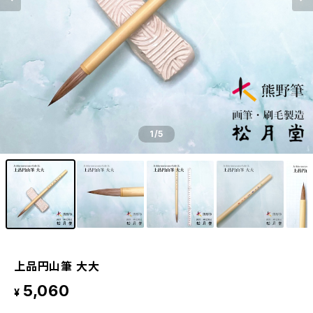
1
/5
上品円山筆 大大
5,060
¥